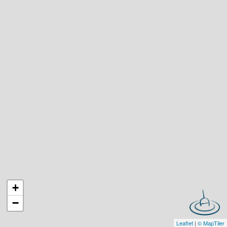
+
−
Leaflet
|
© MapTiler