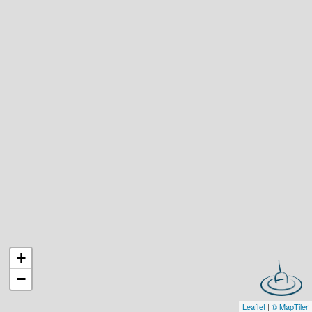
+
−
Leaflet
|
© MapTiler