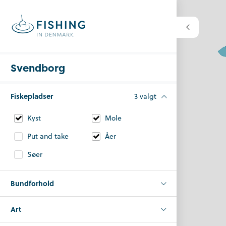
Svendborg
Fiskepladser
3 valgt
Kyst
Mole
Put and take
Åer
Søer
Bundforhold
Art