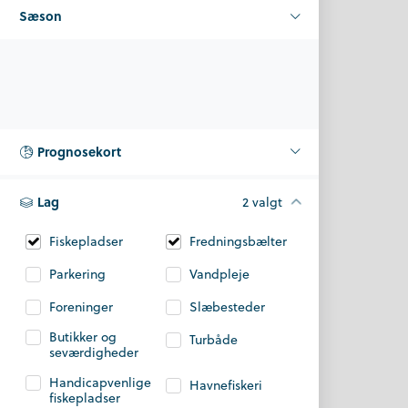
Sæson
Prognosekort
Lag
2 valgt
Fiskepladser
Fredningsbælter
Parkering
Vandpleje
Foreninger
Slæbesteder
Butikker og
Turbåde
seværdigheder
Handicapvenlige
Havnefiskeri
fiskepladser