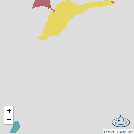
+
−
Leaflet
|
© MapTiler