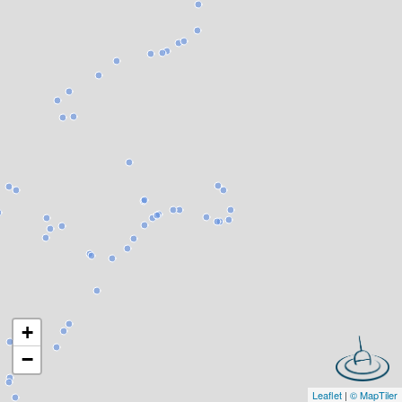
+
−
Leaflet
|
© MapTiler