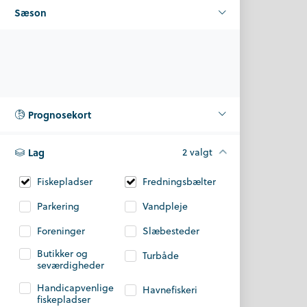
Sæson
Prognosekort
Lag
2 valgt
Fiskepladser
Fredningsbælter
Parkering
Vandpleje
Foreninger
Slæbesteder
Butikker og
Turbåde
seværdigheder
Handicapvenlige
Havnefiskeri
fiskepladser