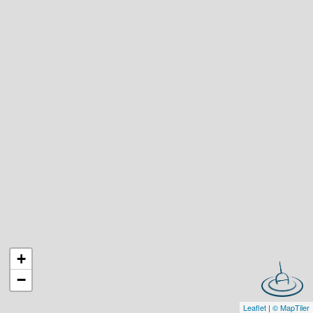
+
−
Leaflet
|
© MapTiler