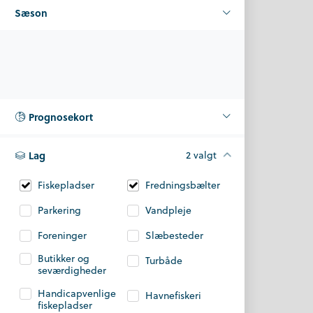
Sæson
Prognosekort
Lag
2 valgt
Fiskepladser
Fredningsbælter
Parkering
Vandpleje
Foreninger
Slæbesteder
Butikker og
Turbåde
seværdigheder
Handicapvenlige
Havnefiskeri
fiskepladser