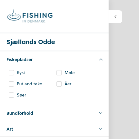
Sjællands Odde
Fiskepladser
Kyst
Mole
Put and take
Åer
Søer
Bundforhold
Art