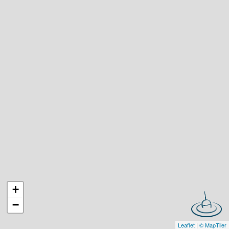
+
−
Leaflet
|
© MapTiler