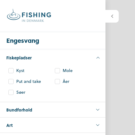
Engesvang
Fiskepladser
Kyst
Mole
Put and take
Åer
Søer
Bundforhold
Art