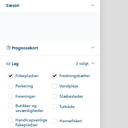
Sæson
Prognosekort
Lag
2 valgt
Fiskepladser
Fredningsbælter
Parkering
Vandpleje
Foreninger
Slæbesteder
Butikker og
Turbåde
seværdigheder
Handicapvenlige
Havnefiskeri
fiskepladser