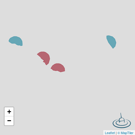
+
−
Leaflet
|
© MapTiler