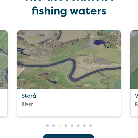
fishing waters
Storå
V
River
R