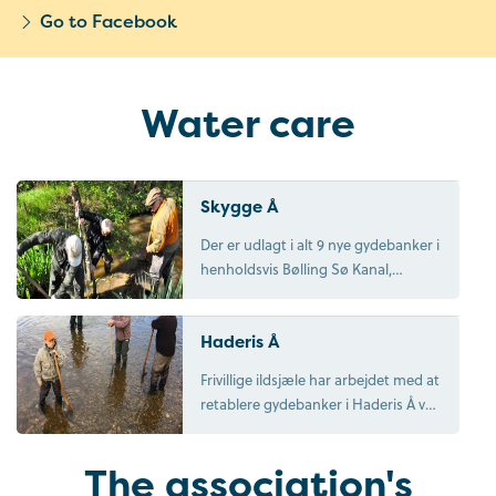
Go to Facebook
Water care
Skygge Å
Der er udlagt i alt 9 nye gydebanker i
henholdsvis Bølling Sø Kanal,
Skygge Å og Elbæk. Jysk Naturpleje
assisterede på udmærket vis ved at
Haderis Å
udlægge de øvrige 8 gydebanker i
Skygge Å og Elbæk.
Frivillige ildsjæle har arbejdet med at
retablere gydebanker i Haderis Å ved
Staulund Bro. Gydebankerne blev
frisket op med 50 m3 nyt gydegrus.
The association's