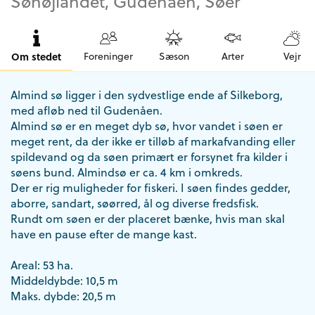
Søhøjlandet, Gudenåen, Søer
Om stedet
Foreninger
Sæson
Arter
Vejr
Almind sø ligger i den sydvestlige ende af Silkeborg,
med afløb ned til Gudenåen.
Almind sø er en meget dyb sø, hvor vandet i søen er
meget rent, da der ikke er tilløb af markafvanding eller
spildevand og da søen primært er forsynet fra kilder i
søens bund. Almindsø er ca. 4 km i omkreds.
Der er rig muligheder for fiskeri. I søen findes gedder,
aborre, sandart, søørred, ål og diverse fredsfisk.
Rundt om søen er der placeret bænke, hvis man skal
have en pause efter de mange kast.
Areal: 53 ha.
Middeldybde: 10,5 m
Maks. dybde: 20,5 m