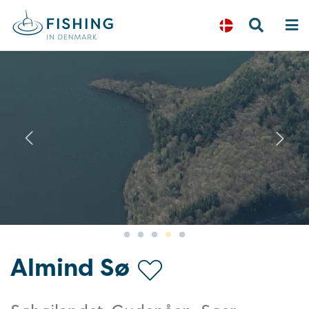
Previous
N
Almind Sø