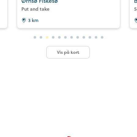
Ørnsø Fiskesø
B
Put and take
S
3 km
Vis på kort