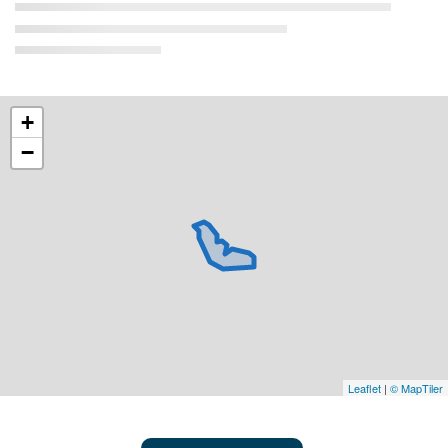
+
−
Leaflet
|
© MapTiler