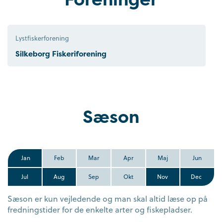
Lystfiskerforening
Silkeborg Fiskeriforening
Sæson
Jan
Feb
Mar
Apr
Maj
Jun
Jul
Aug
Sep
Okt
Nov
Dec
Sæson er kun vejledende og man skal altid læse op på
fredningstider for de enkelte arter og fiskepladser.