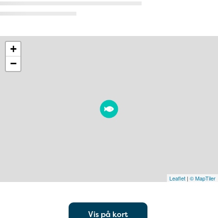
+
−
Leaflet
|
© MapTiler
Vis på kort