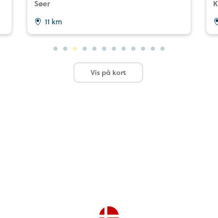
Søer
K
11 km
Vis på kort