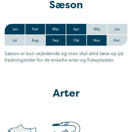
Sæson
Jan
Feb
Mar
Apr
Maj
Jun
Jul
Aug
Sep
Okt
Nov
Dec
Sæson er kun vejledende og man skal altid læse op på
fredningstider for de enkelte arter og fiskepladser.
Arter