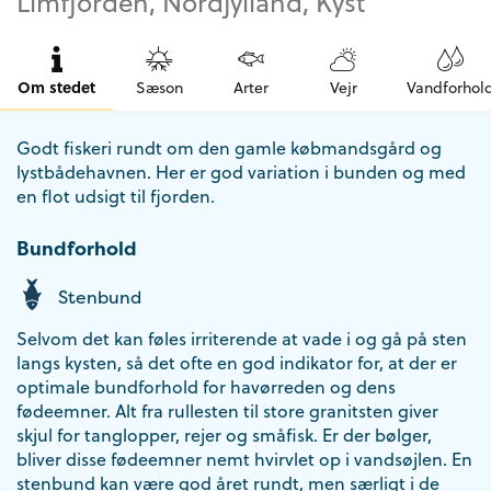
Limfjorden, Nordjylland, Kyst
Om stedet
Sæson
Arter
Vejr
Vandforhol
Godt fiskeri rundt om den gamle købmandsgård og
lystbådehavnen. Her er god variation i bunden og med
en flot udsigt til fjorden.
Bundforhold
Stenbund
Selvom det kan føles irriterende at vade i og gå på sten
langs kysten, så det ofte en god indikator for, at der er
optimale bundforhold for havørreden og dens
fødeemner. Alt fra rullesten til store granitsten giver
skjul for tanglopper, rejer og småfisk. Er der bølger,
bliver disse fødeemner nemt hvirvlet op i vandsøjlen. En
stenbund kan være god året rundt, men særligt i de