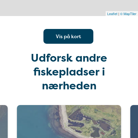
Leaflet
|
© MapTiler
Vis på kort
Udforsk andre
fiskepladser i
nærheden