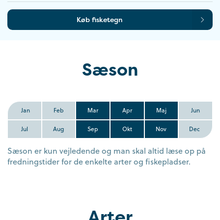
Køb fisketegn
Sæson
Jan
Feb
Mar
Apr
Maj
Jun
Jul
Aug
Sep
Okt
Nov
Dec
Sæson er kun vejledende og man skal altid læse op på
fredningstider for de enkelte arter og fiskepladser.
Arter