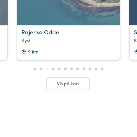
Røjensø Odde
S
Kyst
K
9 km
Vis på kort