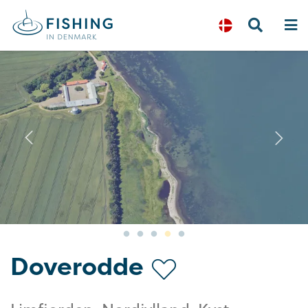
Previous
N
Doverodde