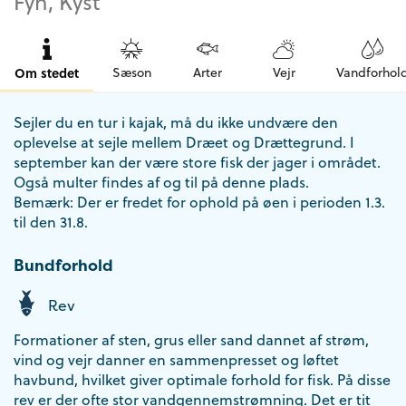
Fyn, Kyst
Om stedet
Sæson
Arter
Vejr
Vandforhol
Sejler du en tur i kajak, må du ikke undvære den
oplevelse at sejle mellem Dræet og Drættegrund. I
september kan der være store fisk der jager i området.
Også multer findes af og til på denne plads.
Bemærk: Der er fredet for ophold på øen i perioden 1.3.
til den 31.8.
Bundforhold
Rev
Formationer af sten, grus eller sand dannet af strøm,
vind og vejr danner en sammenpresset og løftet
havbund, hvilket giver optimale forhold for fisk. På disse
rev er der ofte stor vandgennemstrømning. Det er tit