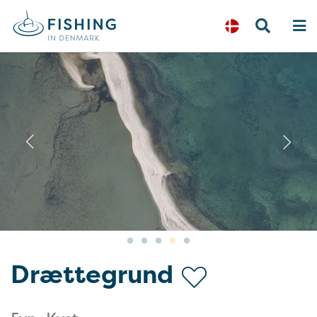
Previous
N
Drættegrund