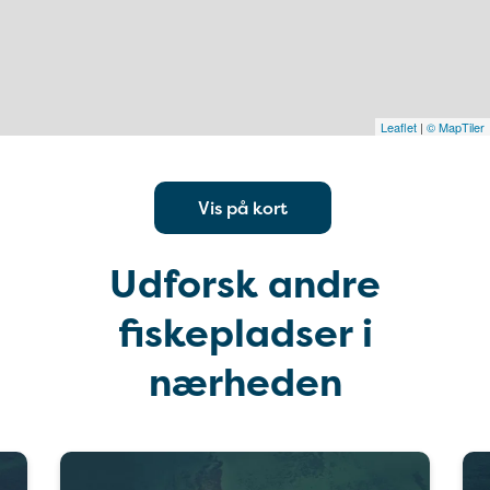
Leaflet
|
© MapTiler
Vis på kort
Udforsk andre
fiskepladser i
nærheden