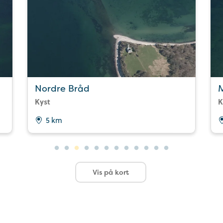
Nordre Bråd
Kyst
K
5 km
Vis på kort