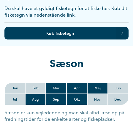
Du skal have et gyldigt fisketegn for at fiske her. Køb dit
fisketegn via nedenstående link.
Køb fisketegn
Sæson
Jan
Feb
Mar
Apr
Maj
Jun
Jul
Aug
Sep
Okt
Nov
Dec
Sæson er kun vejledende og man skal altid læse op på
fredningstider for de enkelte arter og fiskepladser.