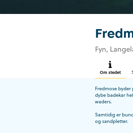
Fredm
Fyn, Langel
Om stedet
Fredmose byder på
dybe badekar hel
waders.
Samtidig er bund
og sandpletter.