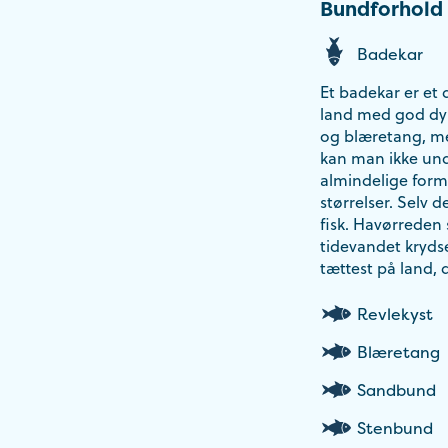
Bundforhold
Badekar
Et badekar er et
land med god dyb
og blæretang, me
kan man ikke undg
almindelige forme
størrelser. Selv
fisk. Havørreden 
tidevandet krydse
tættest på land, 
Revlekyst
Blæretang
Sandbund
Stenbund