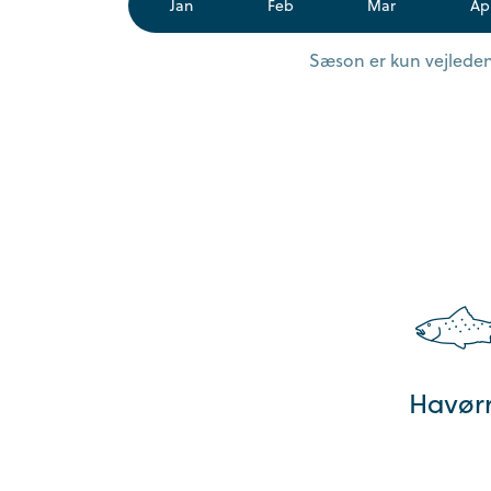
Jan
Feb
Mar
Ap
Sæson er kun vejledend
Havør