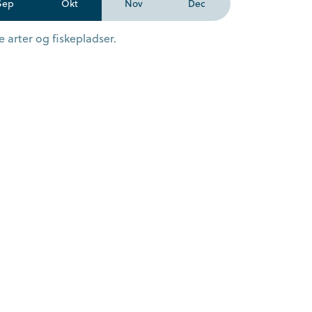
Sep
Okt
Nov
Dec
 arter og fiskepladser.