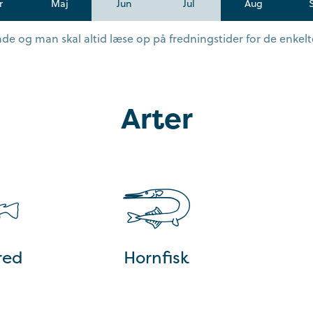
r
Maj
Jun
Jul
Aug
e og man skal altid læse op på fredningstider for de enkelte
Arter
red
Hornfisk