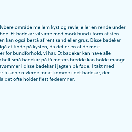
 dybere område mellem kyst og revle, eller en rende under
de. Et badekar vil være med mørk bund i form af sten
n kan også bestå af rent sand eller grus. Disse badekar
å at finde på kysten, da det er en af de mest
r for bundforhold, vi har. Et badekar kan have alle
 de helt små badekar på få meters bredde kan holde mange
svømmer i disse badekar i jagten på føde. I takt med
r fiskene revlerne for at komme i det badekar, der
da det ofte holder flest fødeemner.