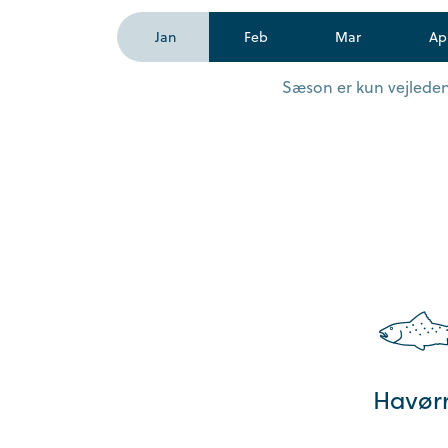
Jan
Feb
Mar
Ap
Sæson er kun vejledend
Havør