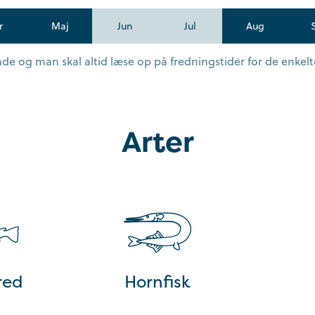
r
Maj
Jun
Jul
Aug
e og man skal altid læse op på fredningstider for de enkelte
Arter
red
Hornfisk