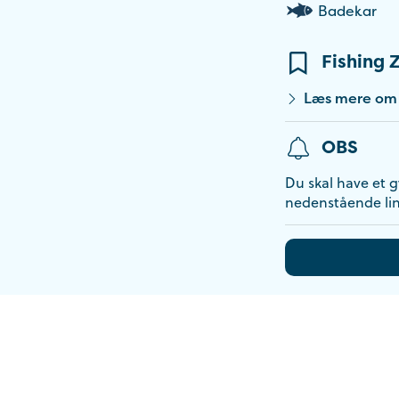
Badekar
Fishing 
Læs mere om l
OBS
Du skal have et gy
nedenstående lin