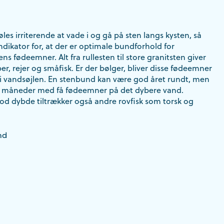
les irriterende at vade i og gå på sten langs kysten, så
ndikator for, at der er optimale bundforhold for
s fødeemner. Alt fra rullesten til store granitsten giver
per, rejer og småfisk. Er der bølger, bliver disse fødeemner
 i vandsøjlen. En stenbund kan være god året rundt, men
de måneder med få fødeemner på det dybere vand.
 dybde tiltrækker også andre rovfisk som torsk og
nd