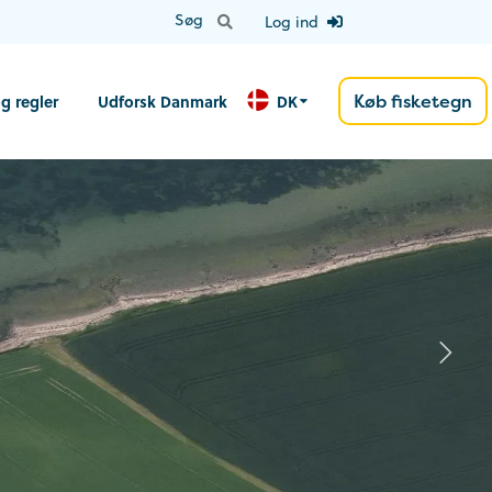
Log ind
Køb fisketegn
g regler
Udforsk Danmark
DK
N