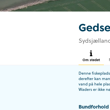
Geds
Sydsjælland
Om stedet
Denne fiskeplads
derefter kan man 
vand på hele plads
Waders er ikke n
Bundforhold