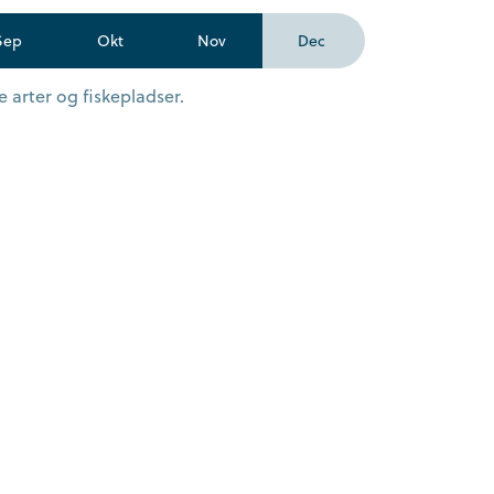
Sep
Okt
Nov
Dec
 arter og fiskepladser.