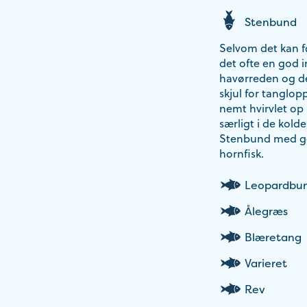
Stenbund
Selvom det kan fø
det ofte en god i
havørreden og den
skjul for tanglop
nemt hvirvlet op
særligt i de kol
Stenbund med god
hornfisk.
Leopardbu
Ålegræs
Blæretang
Varieret
Rev