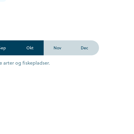
Sep
Okt
Nov
Dec
 arter og fiskepladser.