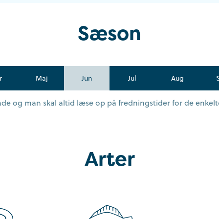
Sæson
r
Maj
Jun
Jul
Aug
e og man skal altid læse op på fredningstider for de enkelte
Arter