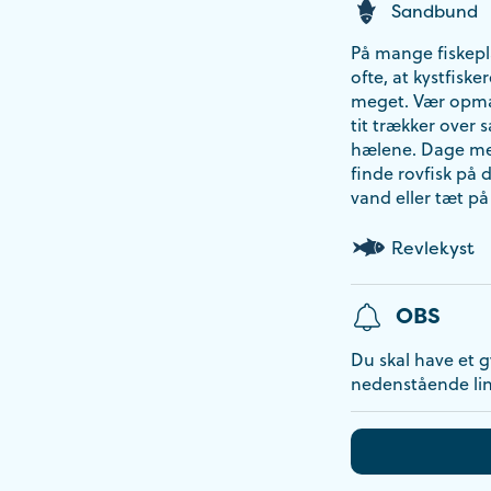
Sandbund
På mange fiskepl
ofte, at kystfisk
meget. Vær opmær
tit trækker over 
hælene. Dage med
finde rovfisk på
vand eller tæt p
Revlekyst
OBS
Du skal have et gy
nedenstående lin