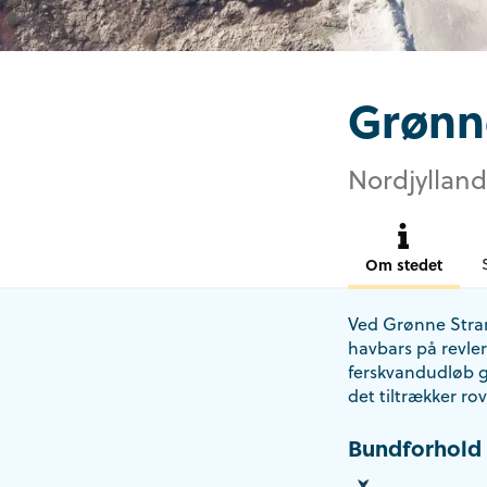
Grønn
Nordjylland
Om stedet
Ved Grønne Strand
havbars på revle
ferskvandudløb g
det tiltrækker rov
Bundforhold