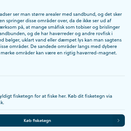
adser ser man større arealer med sandbund, og det sker
eren springer disse områder over, da de ikke ser ud af
ksom på, at mange småfisk som tobiser og brislinger
sandbunden, og de har havørreder og andre rovfisk i
 bølger, uklart vand eller dæmpet lys kan man sagtens
 disse områder. De sandede områder langs med dybere
å mørke områder kan være en rigtig havørred-magnet.
ldigt fisketegn for at fiske her. Køb dit fisketegn via
k.
Køb fisketegn