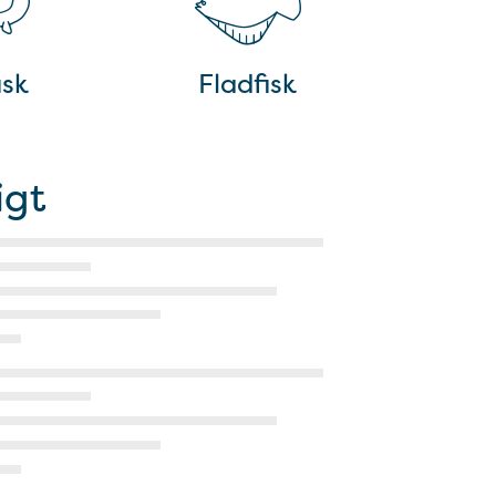
isk
Fladfisk
igt