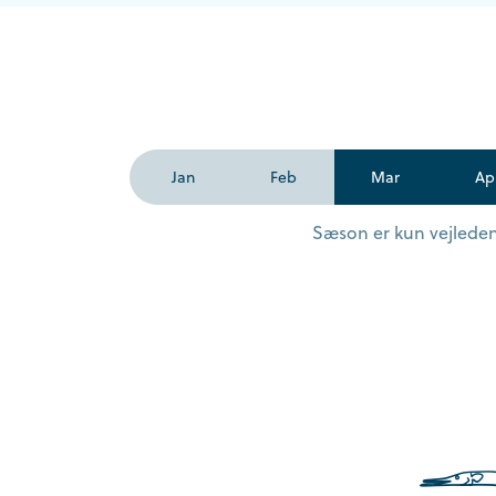
Jan
Feb
Mar
Ap
Sæson er kun vejledend