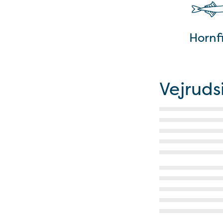
Hornf
Vejruds