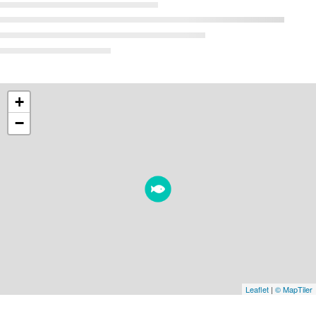
+
−
Leaflet
|
© MapTiler