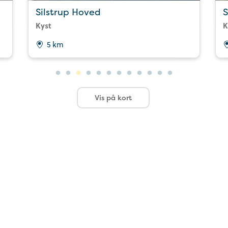
Silstrup Hoved
S
Kyst
K
5 km
Vis på kort