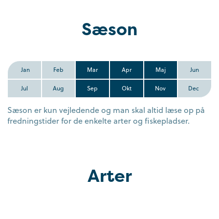
Sæson
Jan
Feb
Mar
Apr
Maj
Jun
Jul
Aug
Sep
Okt
Nov
Dec
Sæson er kun vejledende og man skal altid læse op på
fredningstider for de enkelte arter og fiskepladser.
Arter