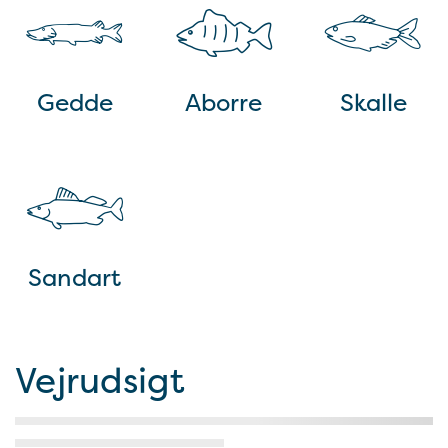
Gedde
Aborre
Skalle
Sandart
Vejrudsigt