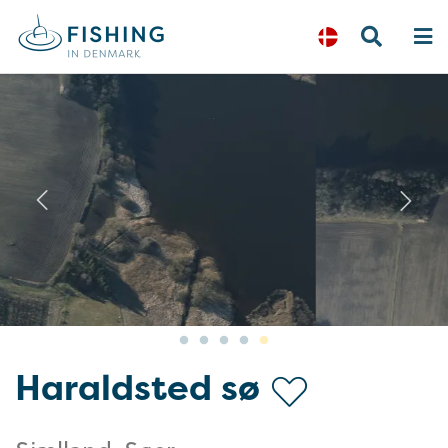
Previous
N
Haraldsted sø