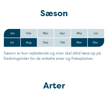
Sæson
Jan
Feb
Mar
Apr
Maj
Jun
Jul
Aug
Sep
Okt
Nov
Dec
Sæson er kun vejledende og man skal altid læse op på
fredningstider for de enkelte arter og fiskepladser.
Arter