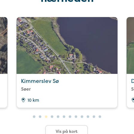
Kimmerslev Sø
D
Søer
S
10 km
Vis på kort