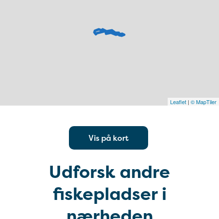
Leaflet
|
© MapTiler
Vis på kort
Udforsk andre
fiskepladser i
nærheden