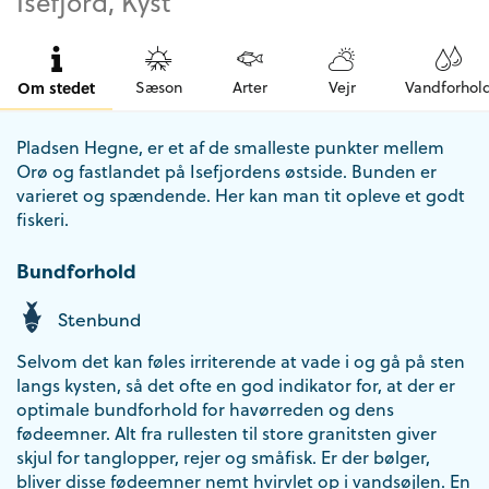
Isefjord, Kyst
Om stedet
Sæson
Arter
Vejr
Vandforhol
Pladsen Hegne, er et af de smalleste punkter mellem
Orø og fastlandet på Isefjordens østside. Bunden er
varieret og spændende. Her kan man tit opleve et godt
fiskeri.
Bundforhold
Stenbund
Selvom det kan føles irriterende at vade i og gå på sten
langs kysten, så det ofte en god indikator for, at der er
optimale bundforhold for havørreden og dens
fødeemner. Alt fra rullesten til store granitsten giver
skjul for tanglopper, rejer og småfisk. Er der bølger,
bliver disse fødeemner nemt hvirvlet op i vandsøjlen. En