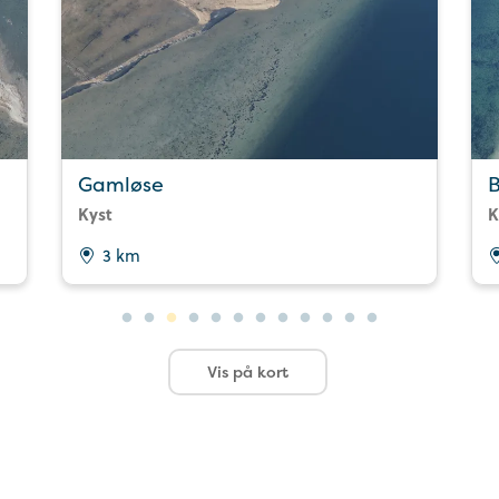
Gamløse
Kyst
K
3 km
Vis på kort