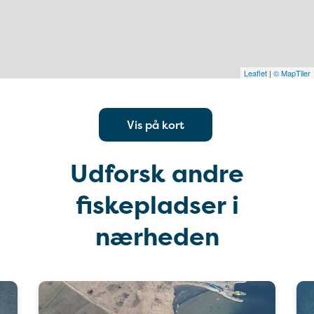
Leaflet
|
© MapTiler
Vis på kort
Udforsk andre
fiskepladser i
nærheden