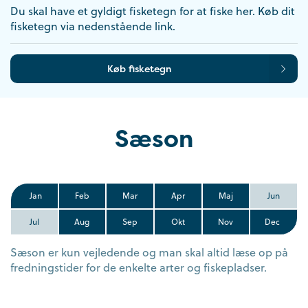
Du skal have et gyldigt fisketegn for at fiske her. Køb dit
fisketegn via nedenstående link.
Køb fisketegn
Sæson
Jan
Feb
Mar
Apr
Maj
Jun
Jul
Aug
Sep
Okt
Nov
Dec
Sæson er kun vejledende og man skal altid læse op på
fredningstider for de enkelte arter og fiskepladser.