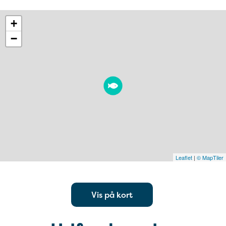
+
−
Leaflet
|
© MapTiler
Vis på kort