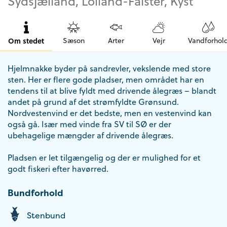
Sydsjælland, Lolland-Falster, Kyst
Om stedet
Sæson
Arter
Vejr
Vandforhol
Hjelmnakke byder på sandrevler, vekslende med store
sten. Her er flere gode pladser, men området har en
tendens til at blive fyldt med drivende ålegræs – blandt
andet på grund af det strømfyldte Grønsund.
Nordvestenvind er det bedste, men en vestenvind kan
også gå. Især med vinde fra SV til SØ er der
ubehagelige mængder af drivende ålegræs.
Pladsen er let tilgængelig og der er mulighed for et
godt fiskeri efter havørred.
Bundforhold
Stenbund