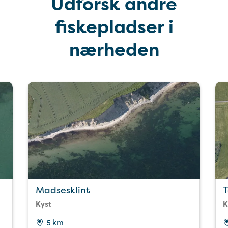
Udforsk andre
fiskepladser i
nærheden
Madsesklint
T
Kyst
K
5 km