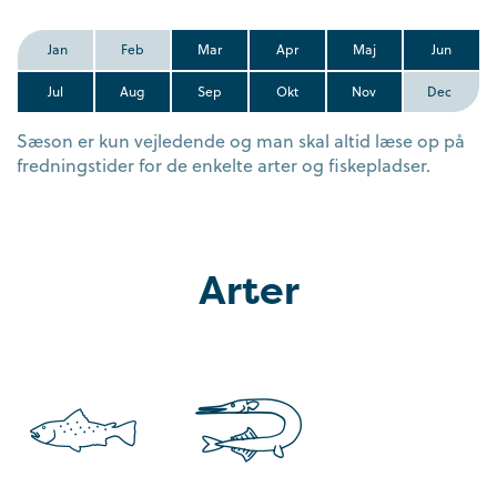
Jan
Feb
Mar
Apr
Maj
Jun
Jul
Aug
Sep
Okt
Nov
Dec
Sæson er kun vejledende og man skal altid læse op på
fredningstider for de enkelte arter og fiskepladser.
Arter