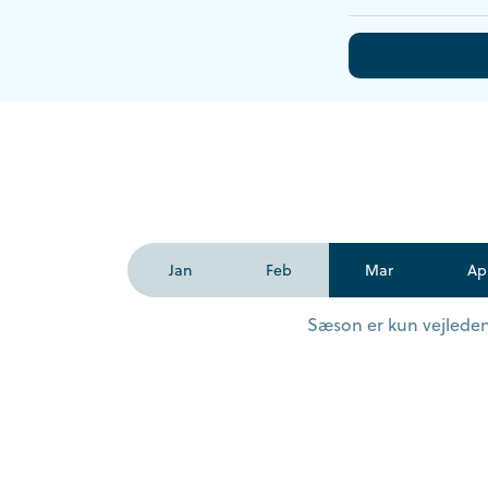
Jan
Feb
Mar
Ap
Sæson er kun vejledend