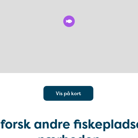
Vis på kort
forsk andre fiskepladse