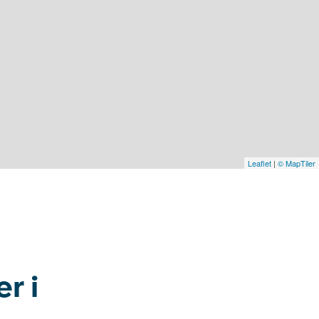
Leaflet
|
© MapTiler
r i