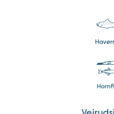
Havør
Hornf
Vejruds