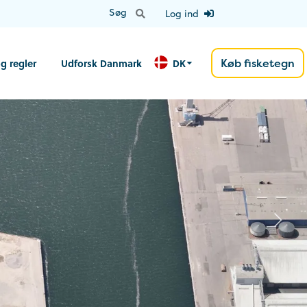
Log ind
Køb fisketegn
g regler
Udforsk Danmark
DK
N