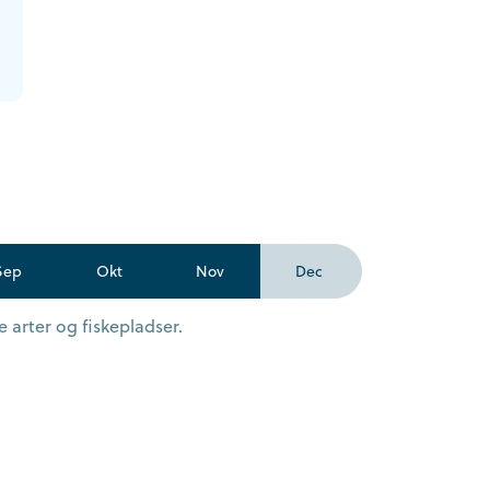
Sep
Okt
Nov
Dec
 arter og fiskepladser.