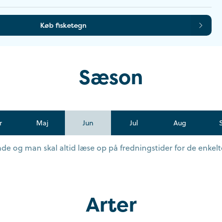
Køb fisketegn
Sæson
r
Maj
Jun
Jul
Aug
e og man skal altid læse op på fredningstider for de enkelte
Arter