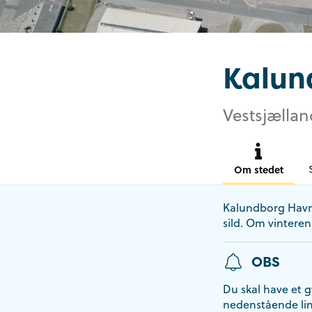
Kalun
Vestsjællan
Om stedet
Kalundborg Havn b
sild. Om vinteren 
OBS
Du skal have et gy
nedenstående lin