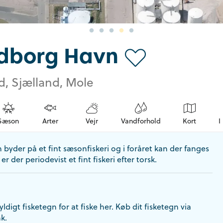
dborg Havn
d, Sjælland, Mole
Sæson
Arter
Vejr
Vandforhold
Kort
I
yder på et fint sæsonfiskeri og i foråret kan der fanges
er der periodevist et fint fiskeri efter torsk.
ldigt fisketegn for at fiske her. Køb dit fisketegn via
k.