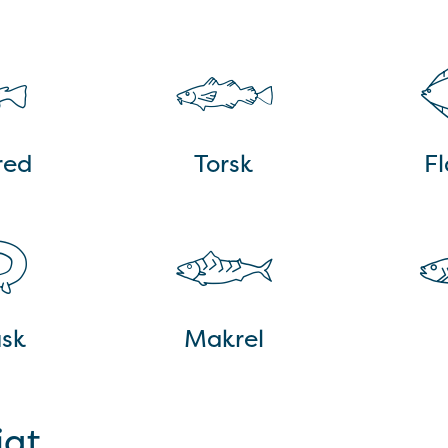
red
Torsk
Fl
isk
Makrel
igt