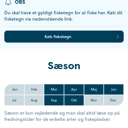
OBS
Du skal have et gyldigt fisketegn for at fiske her. Køb dit
fisketegn via nedenstående link.
Køb fisketegn
Sæson
Jan
Feb
Mar
Apr
Maj
Jun
Jul
Aug
Sep
Okt
Nov
Dec
Sæson er kun vejledende og man skal altid læse op på
fredningstider for de enkelte arter og fiskepladser.