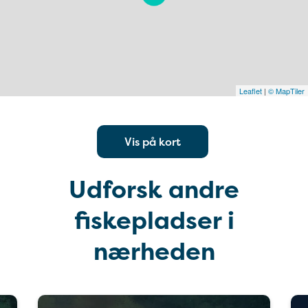
Leaflet
|
© MapTiler
Vis på kort
Udforsk andre
fiskepladser i
nærheden