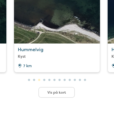
Hummelvig
H
Kyst
K
7 km
Vis på kort