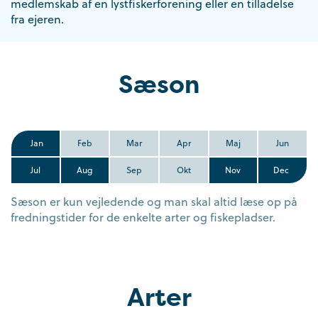
medlemskab af en lystfiskerforening eller en tilladelse
fra ejeren.
Sæson
Jan
Feb
Mar
Apr
Maj
Jun
Jul
Aug
Sep
Okt
Nov
Dec
Sæson er kun vejledende og man skal altid læse op på
fredningstider for de enkelte arter og fiskepladser.
Arter