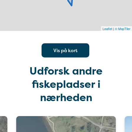
Leaflet
|
© MapTiler
Vis på kort
Udforsk andre
fiskepladser i
nærheden