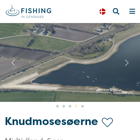
Previous
N
Knudmosesøerne