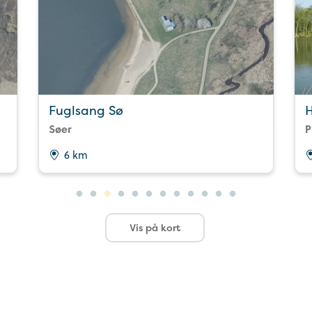
Fuglsang Sø
H
Søer
P
6 km
Vis på kort