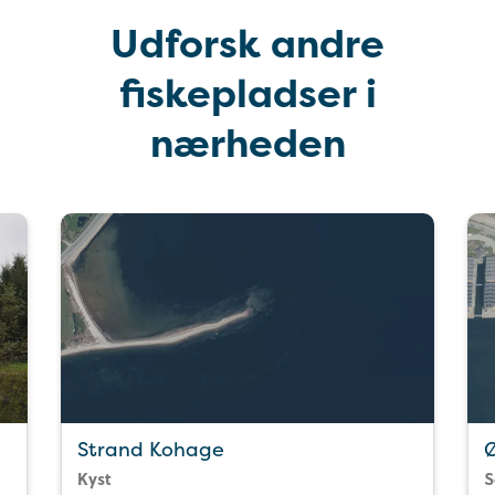
Udforsk andre
fiskepladser i
nærheden
Strand Kohage
Ø
Kyst
S