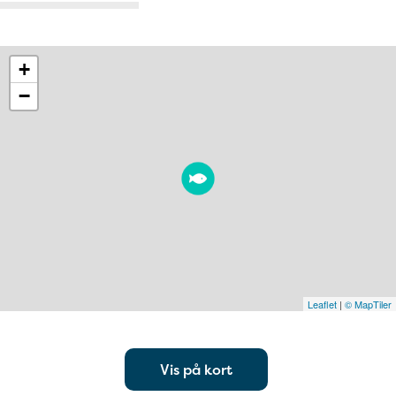
+
−
Leaflet
|
© MapTiler
Vis på kort