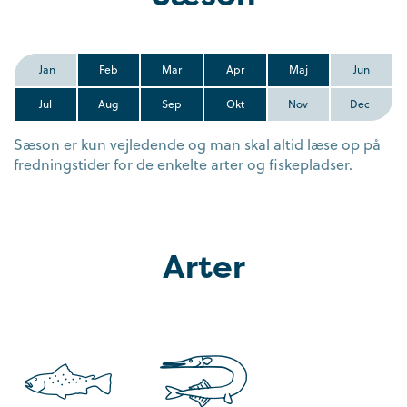
Jan
Feb
Mar
Apr
Maj
Jun
Jul
Aug
Sep
Okt
Nov
Dec
Sæson er kun vejledende og man skal altid læse op på
fredningstider for de enkelte arter og fiskepladser.
Arter