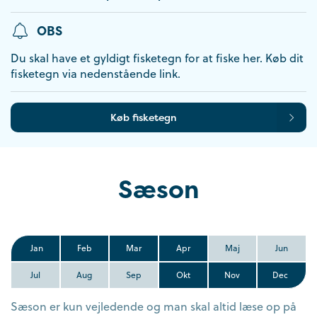
OBS
Du skal have et gyldigt fisketegn for at fiske her. Køb dit
fisketegn via nedenstående link.
Køb fisketegn
Sæson
Jan
Feb
Mar
Apr
Maj
Jun
Jul
Aug
Sep
Okt
Nov
Dec
Sæson er kun vejledende og man skal altid læse op på