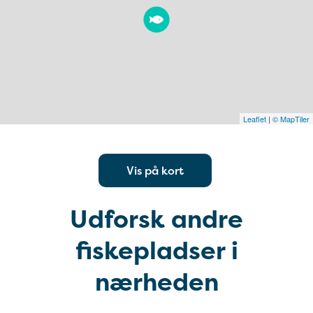
Leaflet
|
© MapTiler
Vis på kort
Udforsk andre
fiskepladser i
nærheden