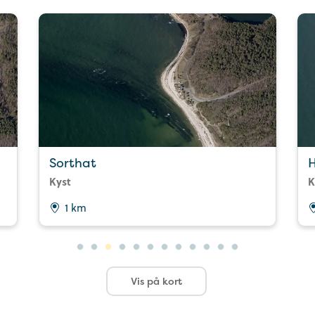
Sorthat
H
Kyst
K
1 km
Vis på kort