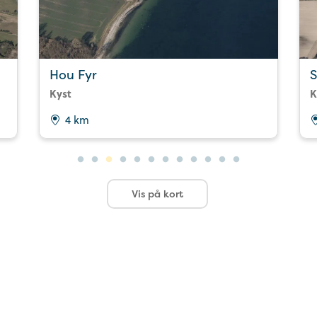
Hou Fyr
Kyst
K
4 km
Vis på kort