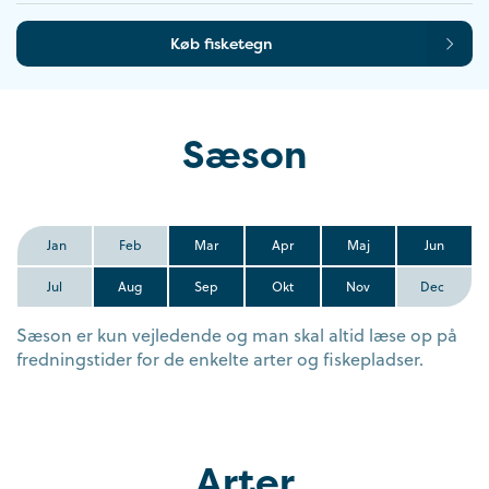
Køb fisketegn
Sæson
Jan
Feb
Mar
Apr
Maj
Jun
Jul
Aug
Sep
Okt
Nov
Dec
Sæson er kun vejledende og man skal altid læse op på
fredningstider for de enkelte arter og fiskepladser.
Arter