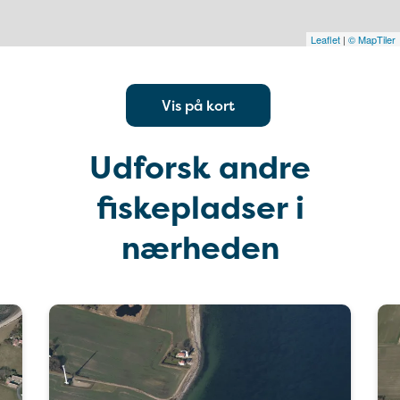
Leaflet
|
© MapTiler
Vis på kort
Udforsk andre
fiskepladser i
nærheden