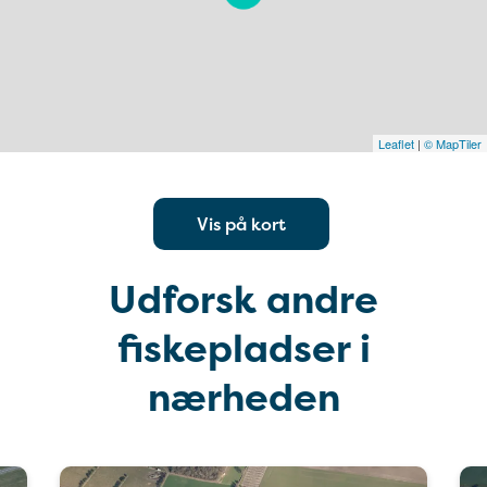
Leaflet
|
© MapTiler
Vis på kort
Udforsk andre
fiskepladser i
nærheden