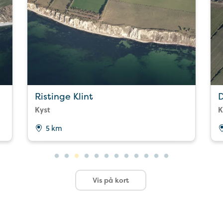
Ristinge Klint
Kyst
K
5 km
Vis på kort