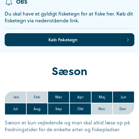
OBS
Du skal have et gyldigt fisketegn for at fiske her. Køb dit
fisketegn via nedenstående link.
Køb fisketegn
Sæson
Jan
Feb
Mar
Apr
Maj
Jun
Jul
Aug
Sep
Okt
Nov
Dec
Sæson er kun vejledende og man skal altid læse op på
fredningstider for de enkelte arter og fiskepladser.