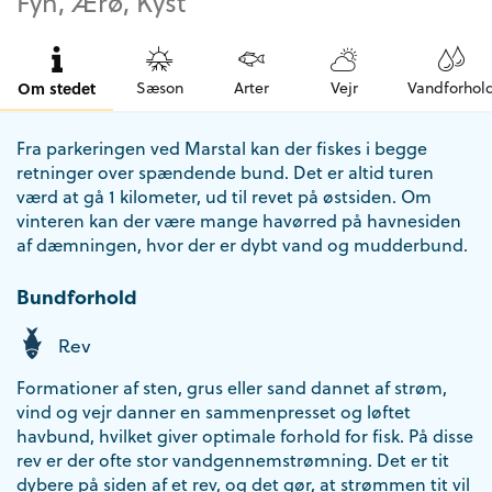
Fyn, Ærø, Kyst
Om stedet
Sæson
Arter
Vejr
Vandforhol
Fra parkeringen ved Marstal kan der fiskes i begge
retninger over spændende bund. Det er altid turen
værd at gå 1 kilometer, ud til revet på østsiden. Om
vinteren kan der være mange havørred på havnesiden
af dæmningen, hvor der er dybt vand og mudderbund.
Bundforhold
Rev
Formationer af sten, grus eller sand dannet af strøm,
vind og vejr danner en sammenpresset og løftet
havbund, hvilket giver optimale forhold for fisk. På disse
rev er der ofte stor vandgennemstrømning. Det er tit
dybere på siden af et rev, og det gør, at strømmen tit vil