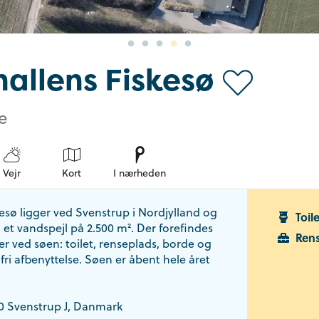
allens Fiskesø
e
Vejr
Kort
I nærheden
esø ligger ved Svenstrup i Nordjylland og
Toil
et vandspejl på 2.500 m². Der forefindes
Ren
ter ved søen: toilet, renseplads, borde og
 fri afbenyttelse. Søen er åbent hele året
30 Svenstrup J, Danmark