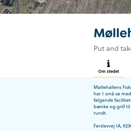
Mølleh
Put and tak
Om stedet
Møllehallens Fisk
har 1 små sø med 
følgende facilite
bænke og grill til
rundt.
Ferslevvej 1A, 92