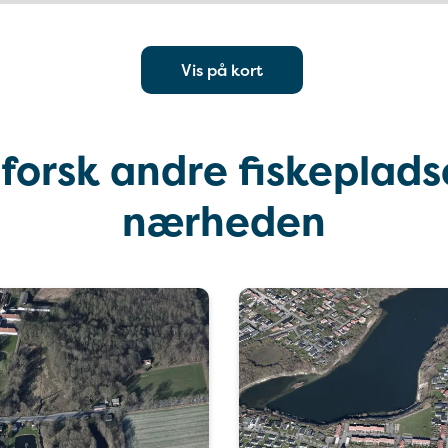
Vis på kort
forsk andre fiskepladse
nærheden