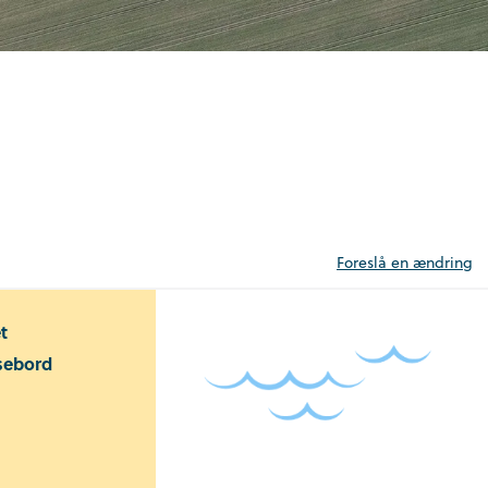
Foreslå en ændring
et
sebord