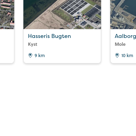
Hasseris Bugten
Aalbor
Kyst
Mole
9 km
10 km