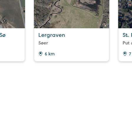
Sø
Lergraven
St.
Søer
Put 
6 km
7