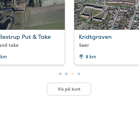
 Restrup Put & Take
Kridtgraven
and take
Søer
 km
8 km
Vis på kort