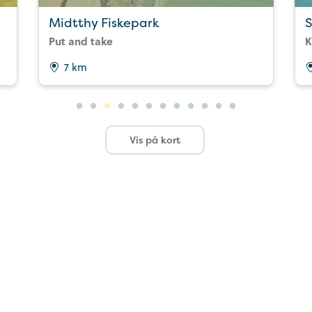
Midtthy Fiskepark
S
Put and take
K
7 km
Vis på kort