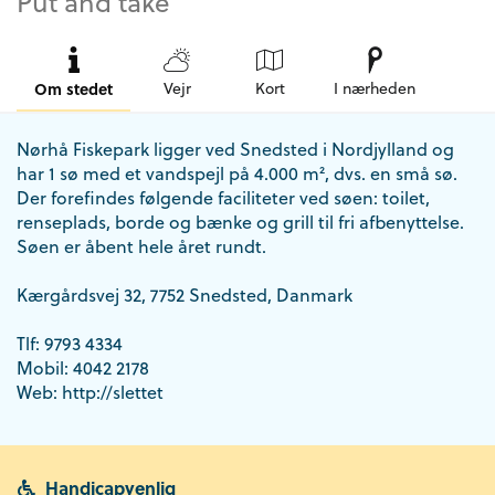
Put and take
Om stedet
Vejr
Kort
I nærheden
Nørhå Fiskepark ligger ved Snedsted i Nordjylland og
har 1 sø med et vandspejl på 4.000 m², dvs. en små sø.
Der forefindes følgende faciliteter ved søen: toilet,
renseplads, borde og bænke og grill til fri afbenyttelse.
Søen er åbent hele året rundt.
Kærgårdsvej 32, 7752 Snedsted, Danmark
Tlf: 9793 4334
Mobil: 4042 2178
Web: http://slettet
Handicapvenlig