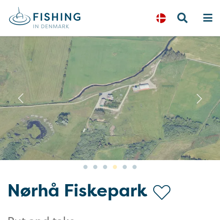
Previous
N
Nørhå Fiskepark