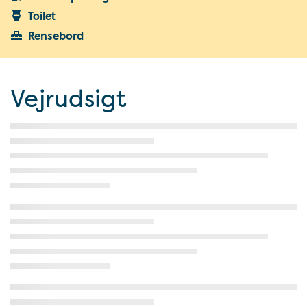
Toilet
Rensebord
Vejrudsigt