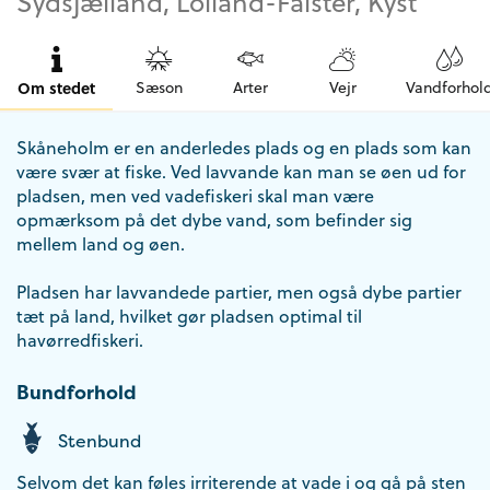
Sydsjælland, Lolland-Falster, Kyst
Om stedet
Sæson
Arter
Vejr
Vandforhol
Skåneholm er en anderledes plads og en plads som kan
være svær at fiske. Ved lavvande kan man se øen ud for
pladsen, men ved vadefiskeri skal man være
opmærksom på det dybe vand, som befinder sig
mellem land og øen.
Pladsen har lavvandede partier, men også dybe partier
tæt på land, hvilket gør pladsen optimal til
havørredfiskeri.
Bundforhold
Stenbund
Selvom det kan føles irriterende at vade i og gå på sten