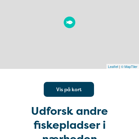
Leaflet
|
© MapTiler
Vis på kort
Udforsk andre
fiskepladser i
nærheden