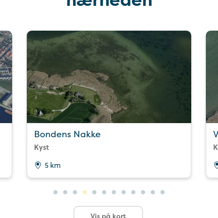
Bondens Nakke
V
Kyst
K
5 km
Vis på kort