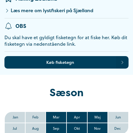
Læs mere om lystfiskeri på Sjælland
OBS
Du skal have et gyldigt fisketegn for at fiske her. Køb dit
fisketegn via nedenstående link.
Køb fisketegn
Sæson
Jan
Feb
Mar
Apr
Maj
Jun
Jul
Aug
Sep
Okt
Nov
Dec