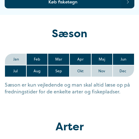
Køb fisketegn
Sæson
Jan
Feb
Mar
Apr
Maj
Jun
Jul
Aug
Sep
Okt
Nov
Dec
Sæson er kun vejledende og man skal altid læse op på
fredningstider for de enkelte arter og fiskepladser.
Arter