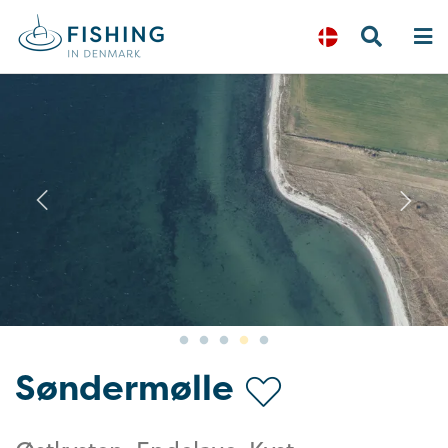
Previous
N
Søndermølle