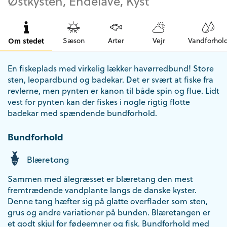
Østkysten, Endelave, Kyst
Om stedet
Sæson
Arter
Vejr
Vandforhol
En fiskeplads med virkelig lækker havørredbund! Store
sten, leopardbund og badekar. Det er svært at fiske fra
revlerne, men pynten er kanon til både spin og flue. Lidt
vest for pynten kan der fiskes i nogle rigtig flotte
badekar med spændende bundforhold.
Bundforhold
Blæretang
Sammen med ålegræsset er blæretang den mest
fremtrædende vandplante langs de danske kyster.
Denne tang hæfter sig på glatte overflader som sten,
grus og andre variationer på bunden. Blæretangen er
et godt skjul for fødeemner og fisk. Bundforhold med