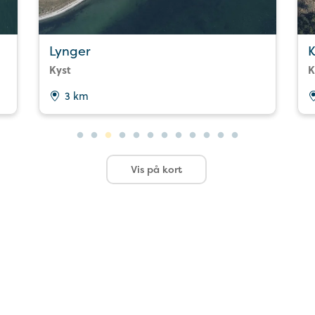
Lynger
Kyst
K
3 km
Vis på kort