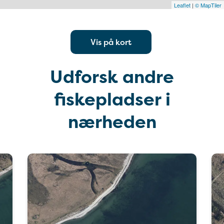
Leaflet
|
© MapTiler
Vis på kort
Udforsk andre
fiskepladser i
nærheden