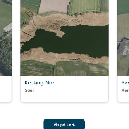
Ketting Nor
Sø
Søer
Åer
Vis på kort