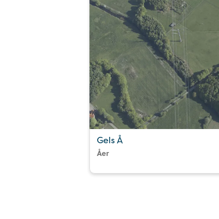
Gels Å
Åer