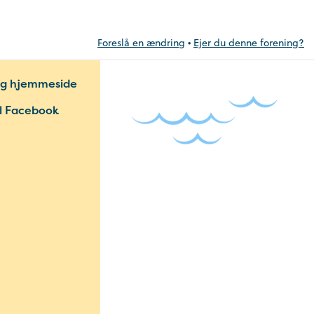
Foreslå en ændring
•
Ejer du denne forening?
g hjemmeside
il Facebook