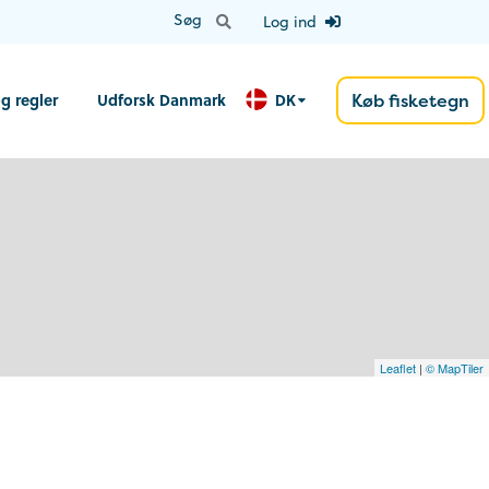
Log ind
g regler
Udforsk Danmark
DK
Køb fisketegn
Leaflet
|
© MapTiler