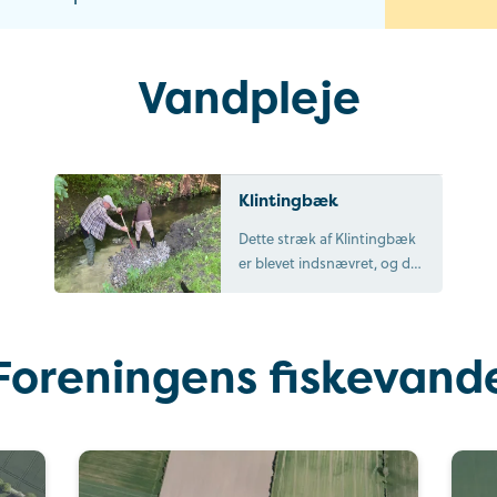
Vandpleje
Klintingbæk
Dette stræk af Klintingbæk
er blevet indsnævret, og der
er lagt gydegrus ud, så
ørrederne har mulighed for
at gyde.
Foreningens fiskevand