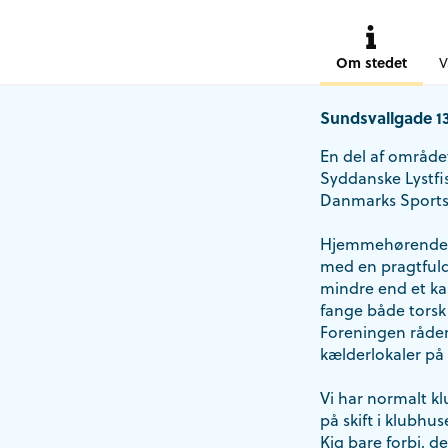
Om stedet
V
Sundsvallgade 1
En del af området
Syddanske Lystf
Danmarks Sports
Hjemmehørende o
med en pragtfuld
mindre end et ka
fange både torsk
Foreningen råder 
kælderlokaler på
Vi har normalt k
på skift i klubhu
Kig bare forbi, der