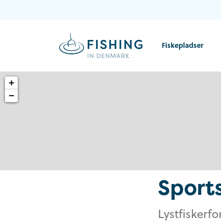
Fiskepladser
+
−
Sports
Lystfiskerf