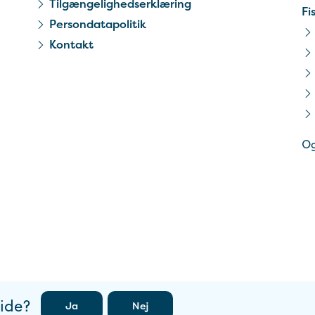
Tilgængelighedserklæring
Fi
Persondatapolitik
Kontakt
Og
side?
Ja
Nej