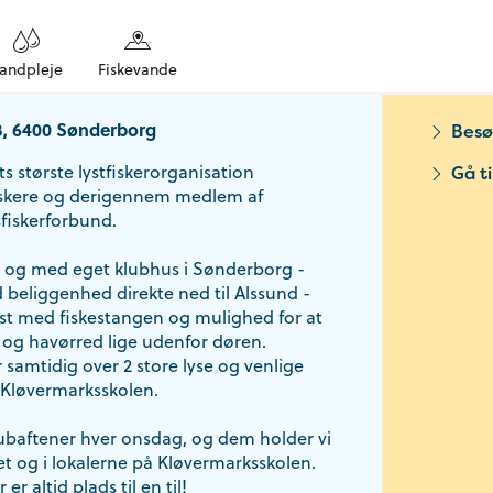
andpleje
Fiskevande
3, 6400 Sønderborg
Besø
s største lystfiskerorganisation
Gå t
iskere og derigennem medlem af
fiskerforbund.
g med eget klubhus i Sønderborg -
 beliggenhed direkte ned til Alssund -
st med fiskestangen og mulighed for at
 og havørred lige udenfor døren.
samtidig over 2 store lyse og venlige
 Kløvermarksskolen.
lubaftener hver onsdag, og dem holder vi
set og i lokalerne på Kløvermarksskolen.
 er altid plads til en til!