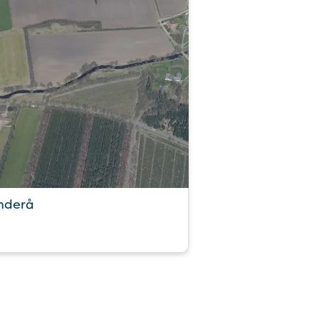
nderå