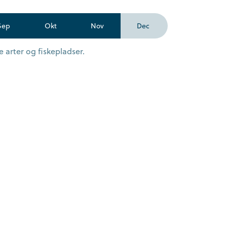
Sep
Okt
Nov
Dec
 arter og fiskepladser.