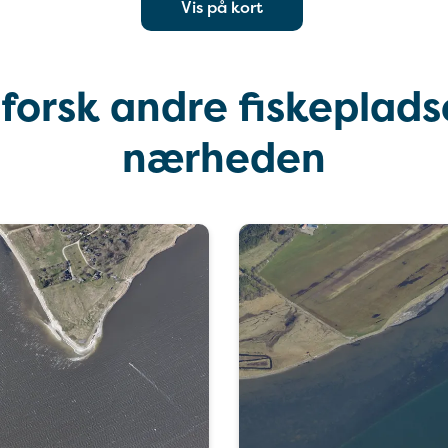
Vis på kort
forsk andre fiskepladse
nærheden