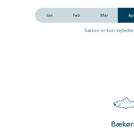
Jan
Feb
Mar
Ap
Sæson er kun vejledend
Bækør