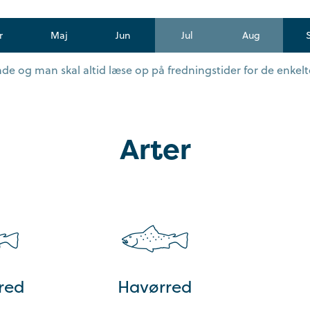
r
Maj
Jun
Jul
Aug
e og man skal altid læse op på fredningstider for de enkelte
Arter
red
Havørred