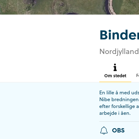
Binde
Nordjylland
Om stedet
F
En lille å med u
Nibe bredningen 
efter forskellige
arbejde i åen.
OBS