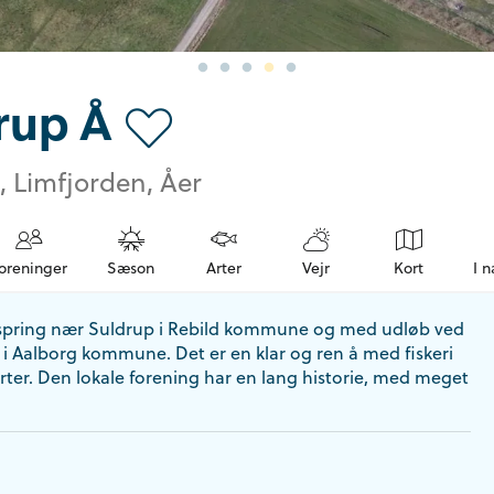
rup Å
, Limfjorden, Åer
oreninger
Sæson
Arter
Vejr
Kort
I 
dspring nær Suldrup i Rebild kommune og med udløb ved
i Aalborg kommune. Det er en klar og ren å med fiskeri
 arter. Den lokale forening har en lang historie, med meget