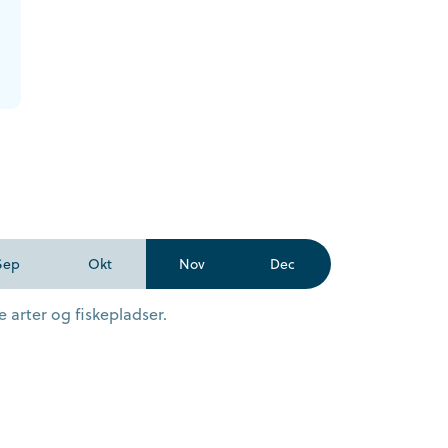
Sep
Okt
Nov
Dec
 arter og fiskepladser.