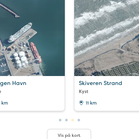
gen Havn
Skiveren Strand
e
Kyst
1 km
11 km
Vis på kort