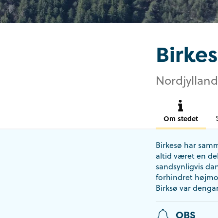
Birke
Nordjylland
Om stedet
Birkesø har samme
altid været en de
sandsynligvis da
forhindret højmo
Birksø var denga
OBS