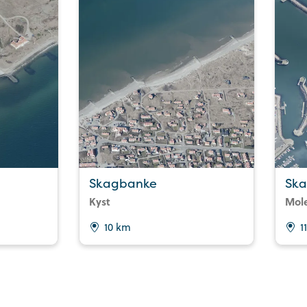
Skagbanke
Ska
Kyst
Mol
10 km
1