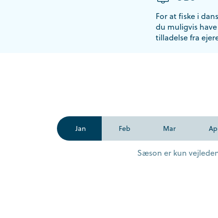
For at fiske i dan
du muligvis have 
tilladelse fra ejer
Jan
Feb
Mar
Ap
Sæson er kun vejledend