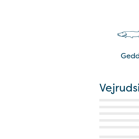
Ged
Vejruds