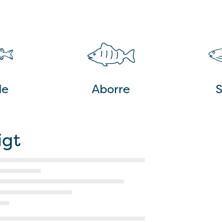
de
Aborre
S
igt