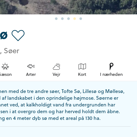
sø
, Søer
Sæson
Arter
Vejr
Kort
I nærheden
n med de tre andre søer, Tofte Sø, Lillesø og Møllesø,
l af landskabet i den oprindelige højmose. Søerne er
nnet ved, at kalkholdigt vand fra undergrunden har
sen i at overgro dem og har herved holdt dem åbne.
ng en 4 meter dyb sø med et areal på 130 ha.