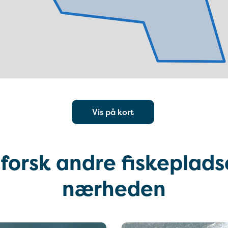
Vis på kort
forsk andre fiskepladse
nærheden