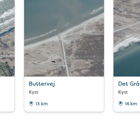
Buttervej
Det Grå
Kyst
Kyst
13 km
14 km