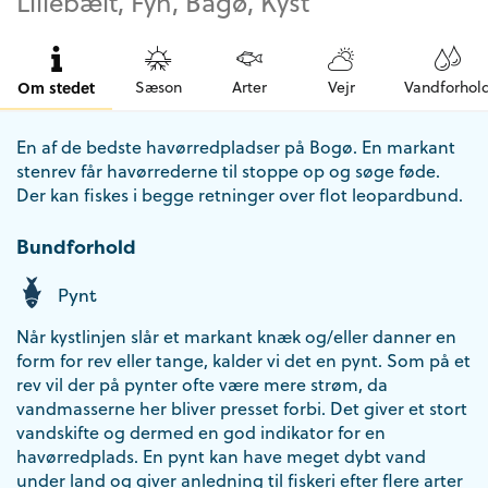
Lillebælt, Fyn, Bågø, Kyst
Om stedet
Sæson
Arter
Vejr
Vandforhol
En af de bedste havørredpladser på Bogø. En markant
stenrev får havørrederne til stoppe op og søge føde.
Der kan fiskes i begge retninger over flot leopardbund.
Bundforhold
Pynt
Når kystlinjen slår et markant knæk og/eller danner en
form for rev eller tange, kalder vi det en pynt. Som på et
rev vil der på pynter ofte være mere strøm, da
vandmasserne her bliver presset forbi. Det giver et stort
vandskifte og dermed en god indikator for en
havørredplads. En pynt kan have meget dybt vand
under land og giver anledning til fiskeri efter flere arter