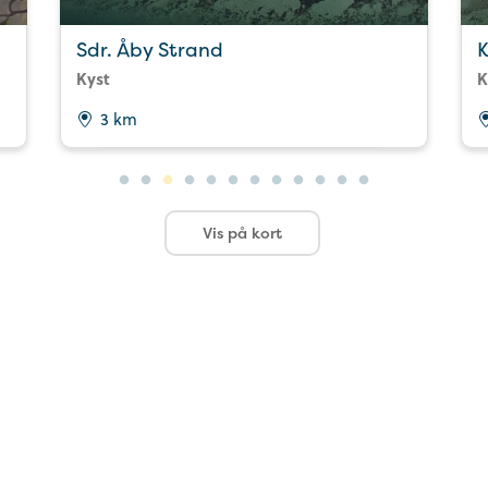
Sdr. Åby Strand
K
Kyst
K
3 km
Vis på kort