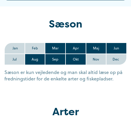
Sæson
Jan
Feb
Mar
Apr
Maj
Jun
Jul
Aug
Sep
Okt
Nov
Dec
Sæson er kun vejledende og man skal altid læse op på
fredningstider for de enkelte arter og fiskepladser.
Arter