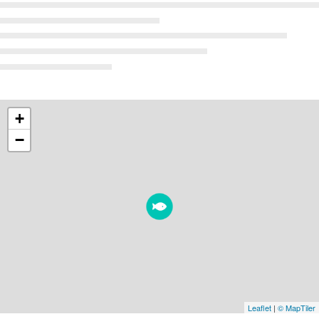
+
−
Leaflet
|
© MapTiler