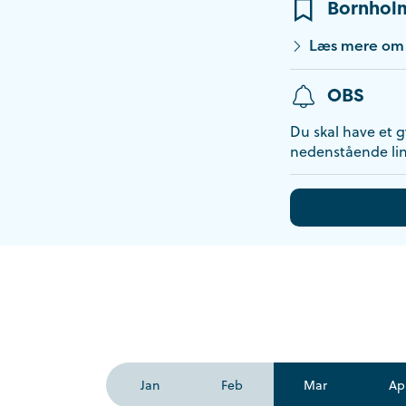
Bornholm
Læs mere om l
OBS
Du skal have et gy
nedenstående lin
Jan
Feb
Mar
Ap