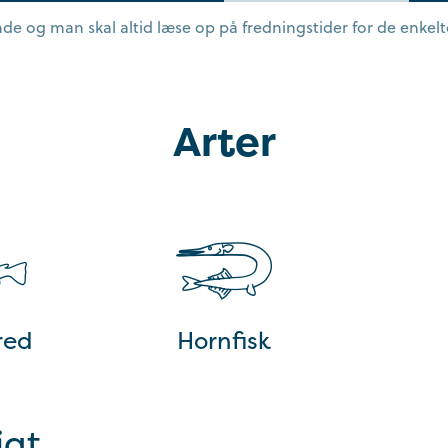
e og man skal altid læse op på fredningstider for de enkelte
Arter
red
Hornfisk
igt