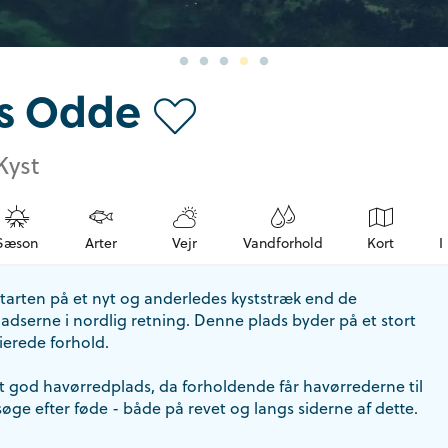
s Odde
Kyst
Sæson
Arter
Vejr
Vandforhold
Kort
I
tarten på et nyt og anderledes kyststræk end de
ladserne i nordlig retning. Denne plads byder på et stort
ierede forhold.
gt god havørredplads, da forholdende får havørrederne til
øge efter føde - både på revet og langs siderne af dette.