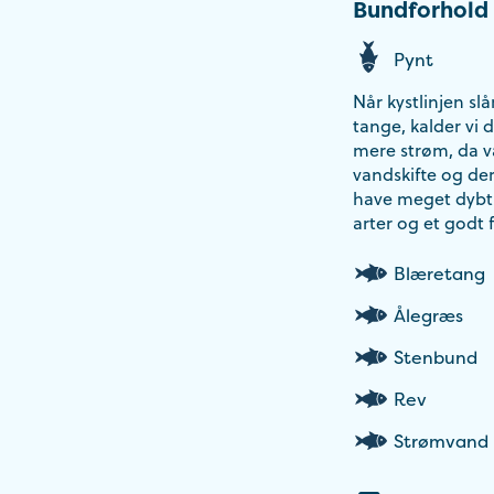
Bundforhold
Pynt
Når kystlinjen sl
tange, kalder vi 
mere strøm, da va
vandskifte og de
have meget dybt v
arter og et godt
Blæretang
Ålegræs
Stenbund
Rev
Strømvand