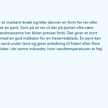
år et markant knæk og/eller danner en form for rev eller
det en pynt. Som på et rev vil der på pynter ofte være
ndmasserne her bliver presset forbi. Det giver et stort
rmed en god indikator for en havørredplads. En pynt kan
and under land og giver anledning til fiskeri efter flere
 fisker i de varme måneder, hvor vandtemperaturen er høj.