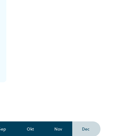
Sep
Okt
Nov
Dec