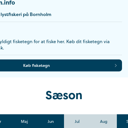
.info
ystfiskeri på Bornholm
ldigt fisketegn for at fiske her. Køb dit fisketegn via
k.
Køb fisketegn
Sæson
r
Maj
Jun
Jul
Aug