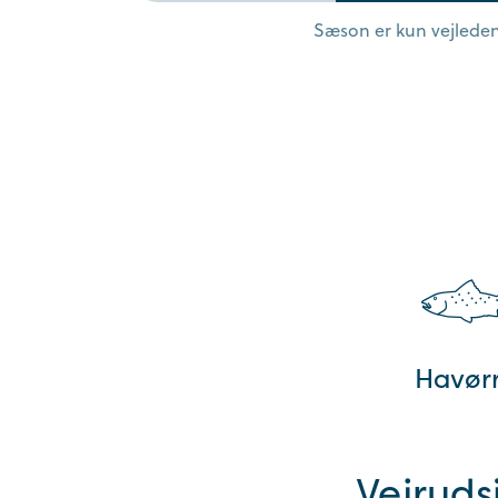
Sæson er kun vejledend
Havør
Vejruds