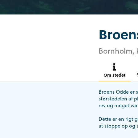
Broen
Bornholm, 
Om stedet
Broens Odde er s
størstedelen af p
rev og meget var
Dette er en rigti
at stoppe op og s