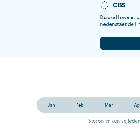
OBS
Du skal have et gy
nedenstående lin
Jan
Feb
Mar
Ap
Sæson er kun vejledend