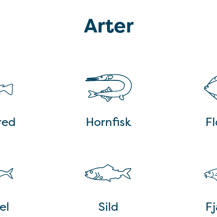
Arter
red
Hornfisk
Fl
el
Sild
F