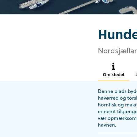
Hunde
Nordsjællan
Om stedet
Denne plads byder
havørred og torsk
hornfisk og makr
er nemt tilgængel
vær opmærksom på
havnen.