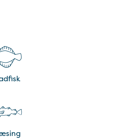
adfisk
jæsing