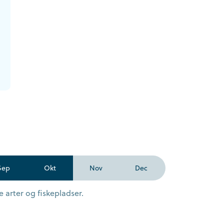
Sep
Okt
Nov
Dec
 arter og fiskepladser.