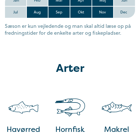
Jan
Feb
Mar
Apr
Maj
Jun
Jul
Aug
Sep
Okt
Nov
Dec
Sæson er kun vejledende og man skal altid læse op på
fredningstider for de enkelte arter og fiskepladser.
Arter
Havørred
Hornfisk
Makrel