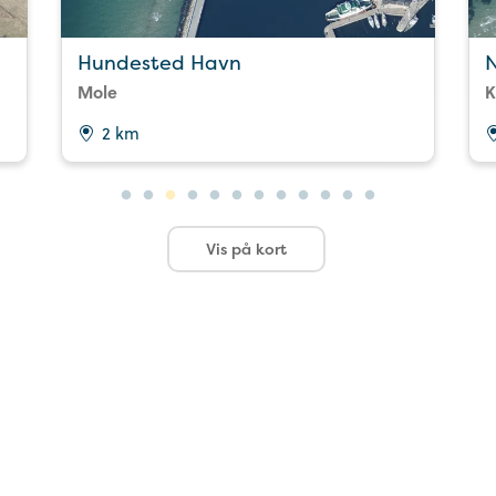
Hundested Havn
Mole
K
2 km
Vis på kort