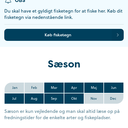
OBS
Du skal have et gyldigt fisketegn for at fiske her. Køb dit
fisketegn via nedenstående link.
Køb fisketegn
Sæson
Jan
Feb
Mar
Apr
Maj
Jun
Jul
Aug
Sep
Okt
Nov
Dec
Sæson er kun vejledende og man skal altid læse op på
fredningstider for de enkelte arter og fiskepladser.