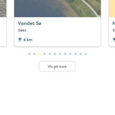
Vandet Sø
N
Søer
S
6 km
Vis på kort