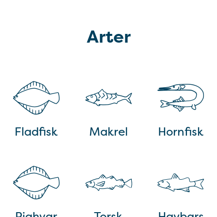
Arter
Fladfisk
Makrel
Hornfisk
Pighvar
Torsk
Havbars