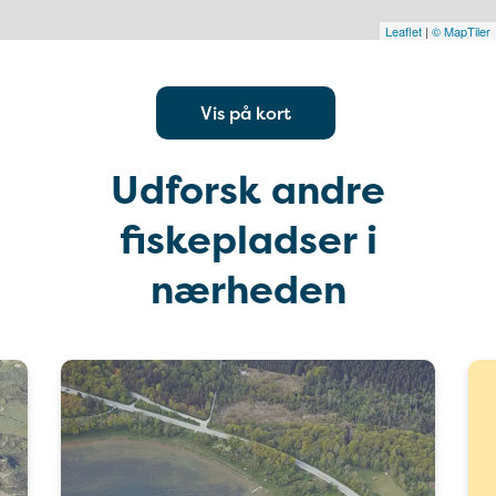
Leaflet
|
© MapTiler
Vis på kort
Udforsk andre
fiskepladser i
nærheden