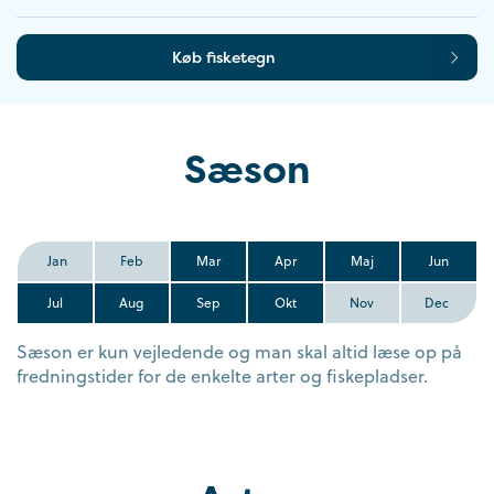
Køb fisketegn
Sæson
Jan
Feb
Mar
Apr
Maj
Jun
Jul
Aug
Sep
Okt
Nov
Dec
Sæson er kun vejledende og man skal altid læse op på
fredningstider for de enkelte arter og fiskepladser.