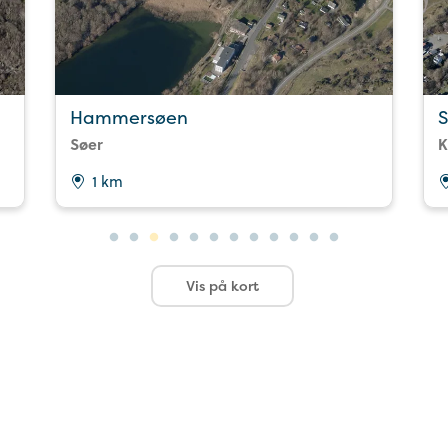
Hammersøen
Søer
K
1 km
Vis på kort