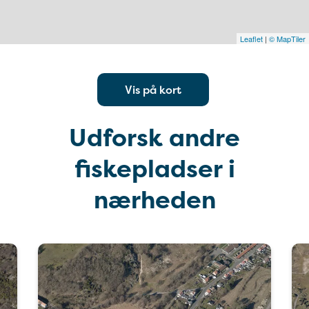
Leaflet
|
© MapTiler
Vis på kort
Udforsk andre
fiskepladser i
nærheden