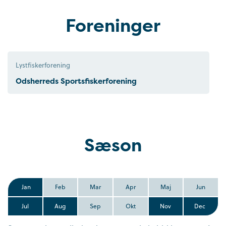
Foreninger
Lystfiskerforening
Odsherreds Sportsfiskerforening
Sæson
Jan
Feb
Mar
Apr
Maj
Jun
Jul
Aug
Sep
Okt
Nov
Dec