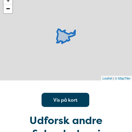
−
Leaflet
|
© MapTiler
Vis på kort
Udforsk andre