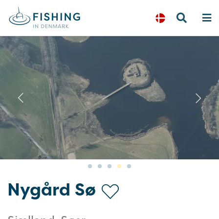
Previous
N
Nygård Sø