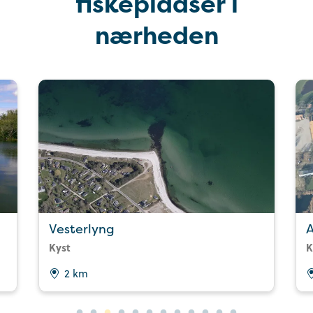
fiskepladser i
nærheden
Vesterlyng
Kyst
K
2 km