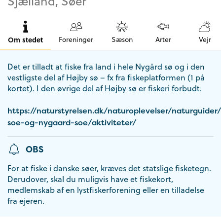
Sjælland, Søer
Om stedet
Foreninger
Sæson
Arter
Vejr
Det er tilladt at fiske fra land i hele Nygård sø og i den
vestligste del af Højby sø – fx fra fiskeplatformen (1 på
kortet). I den øvrige del af Højby sø er fiskeri forbudt.
https://naturstyrelsen.dk/naturoplevelser/naturguider
soe-og-nygaard-soe/aktiviteter/
OBS
For at fiske i danske søer, kræves det statslige fisketegn.
Derudover, skal du muligvis have et fiskekort,
medlemskab af en lystfiskerforening eller en tilladelse
fra ejeren.