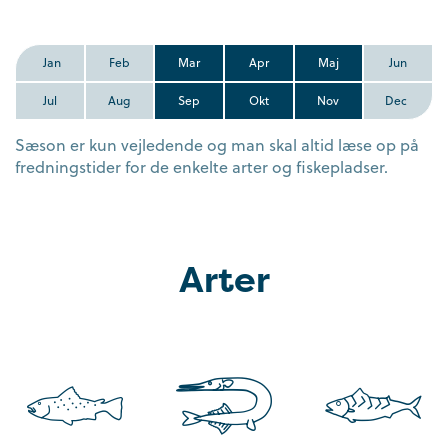
Jan
Feb
Mar
Apr
Maj
Jun
Jul
Aug
Sep
Okt
Nov
Dec
Sæson er kun vejledende og man skal altid læse op på
fredningstider for de enkelte arter og fiskepladser.
Arter