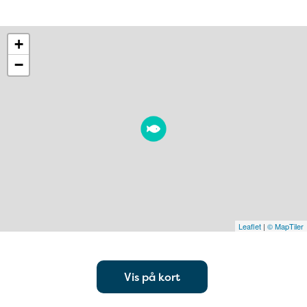
+
−
Leaflet
|
© MapTiler
Vis på kort