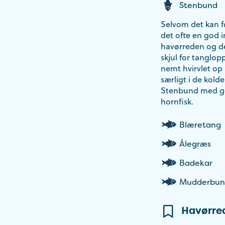
Stenbund
Selvom det kan fø
det ofte en god i
havørreden og den
skjul for tanglop
nemt hvirvlet op
særligt i de kol
Stenbund med god
hornfisk.
Blæretang
Ålegræs
Badekar
Mudderbun
Havørre