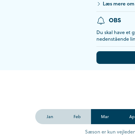
Læs mere om 
OBS
Du skal have et gy
nedenstående lin
Jan
Feb
Mar
Ap
Sæson er kun vejledend