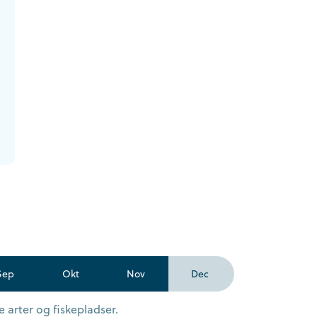
Sep
Okt
Nov
Dec
 arter og fiskepladser.