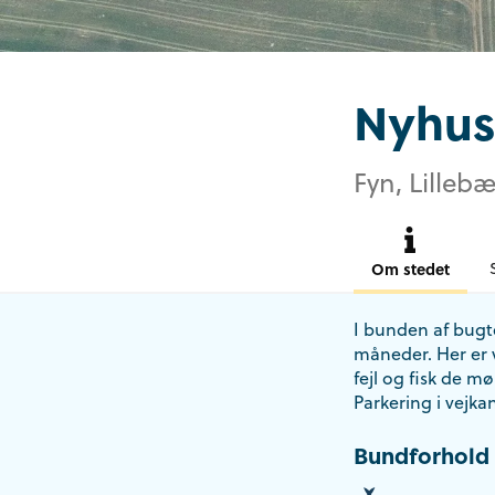
Nyhus
Fyn, Lillebæ
Om stedet
I bunden af bugt
måneder. Her er v
fejl og fisk de m
Parkering i vejka
Bundforhold