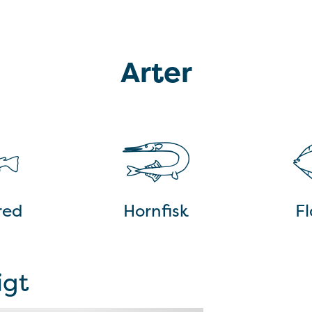
Arter
red
Hornfisk
Fl
igt