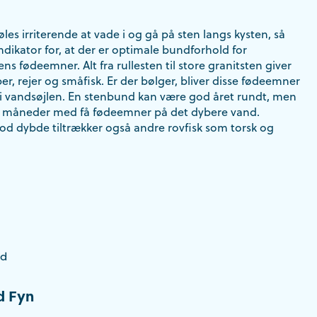
les irriterende at vade i og gå på sten langs kysten, så
ndikator for, at der er optimale bundforhold for
s fødeemner. Alt fra rullesten til store granitsten giver
per, rejer og småfisk. Er der bølger, bliver disse fødeemner
 i vandsøjlen. En stenbund kan være god året rundt, men
de måneder med få fødeemner på det dybere vand.
 dybde tiltrækker også andre rovfisk som torsk og
d
d Fyn