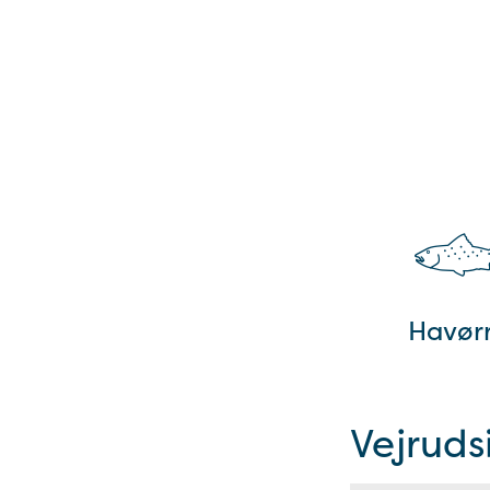
Havør
Vejruds