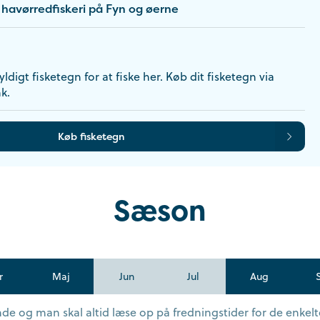
havørredfiskeri på Fyn og øerne
ldigt fisketegn for at fiske her. Køb dit fisketegn via
k.
Køb fisketegn
Sæson
r
Maj
Jun
Jul
Aug
e og man skal altid læse op på fredningstider for de enkelte