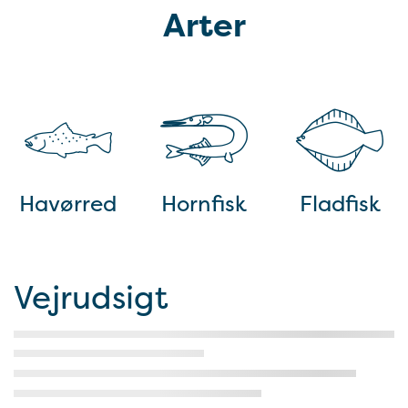
Arter
Havørred
Hornfisk
Fladfisk
Vejrudsigt