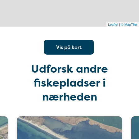
Leaflet
|
© MapTiler
Vis på kort
Udforsk andre
fiskepladser i
nærheden