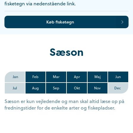
fisketegn via nedenstående link.
Køb fisketegn
Sæson
Jan
Feb
Mar
Apr
Maj
Jun
Jul
Aug
Sep
Okt
Nov
Dec
Sæson er kun vejledende og man skal altid læse op på
fredningstider for de enkelte arter og fiskepladser.