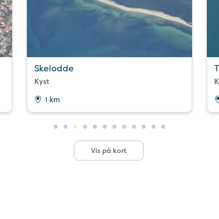
Skelodde
Kyst
K
1 km
Vis på kort