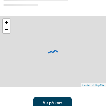
+
−
Leaflet
|
© MapTiler
Vis på kort