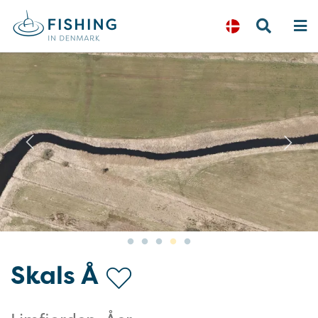
Previous
N
Skals Å