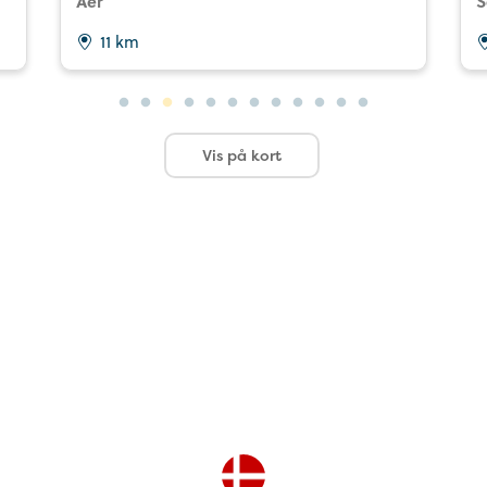
Åer
S
11 km
Vis på kort