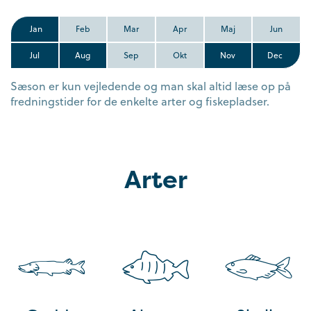
Jan
Feb
Mar
Apr
Maj
Jun
Jul
Aug
Sep
Okt
Nov
Dec
Sæson er kun vejledende og man skal altid læse op på
fredningstider for de enkelte arter og fiskepladser.
Arter