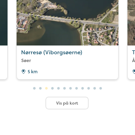
Nørresø (Viborgsøerne)
Søer
Å
5 km
Vis på kort