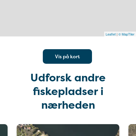
Leaflet
|
© MapTiler
Vis på kort
Udforsk andre
fiskepladser i
nærheden