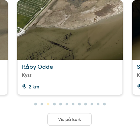
Råby Odde
S
Kyst
K
2 km
Vis på kort