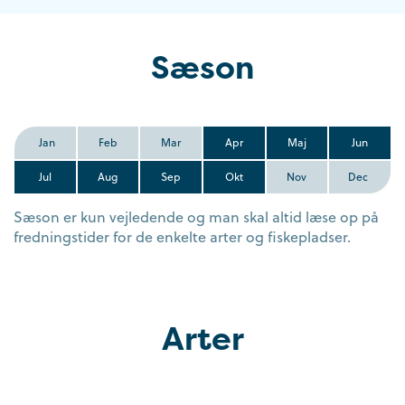
Sæson
Jan
Feb
Mar
Apr
Maj
Jun
Jul
Aug
Sep
Okt
Nov
Dec
Sæson er kun vejledende og man skal altid læse op på
fredningstider for de enkelte arter og fiskepladser.
Arter