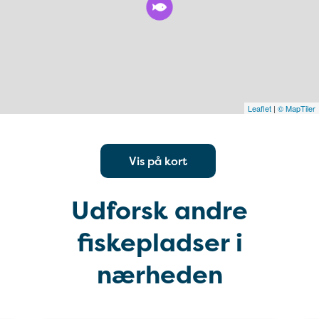
Leaflet
|
© MapTiler
Vis på kort
Udforsk andre
fiskepladser i
nærheden