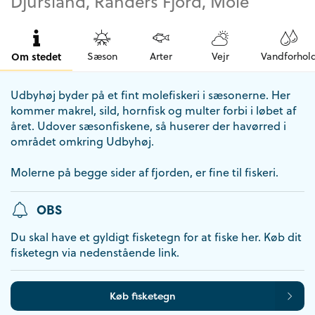
Djursland, Randers Fjord, Mole
Om stedet
Sæson
Arter
Vejr
Vandforhol
Udbyhøj byder på et fint molefiskeri i sæsonerne. Her
kommer makrel, sild, hornfisk og multer forbi i løbet af
året. Udover sæsonfiskene, så huserer der havørred i
området omkring Udbyhøj.
Molerne på begge sider af fjorden, er fine til fiskeri.
OBS
Du skal have et gyldigt fisketegn for at fiske her. Køb dit
fisketegn via nedenstående link.
Køb fisketegn